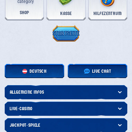
SHOP
KASSE
HILFEZENTRUM
STARTSEITE
DEUTSCH
LIVE CHAT
ALLGEMEINE INFOS
LIVE-CASINO
JACKPOT-SPIELE