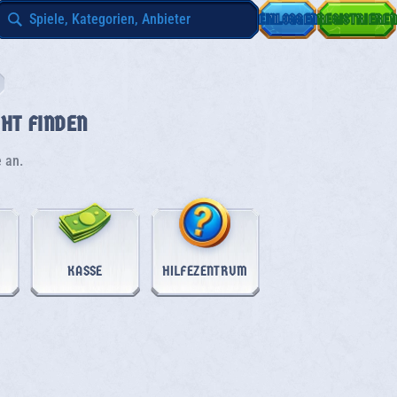
Spiele, Kategorien, Anbieter
EINLOGGEN
REGISTRIEREN
CHT FINDEN
e an.
KASSE
HILFEZENTRUM