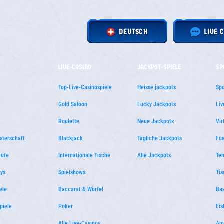
DEUTSCH
LIVE 
LIVE-CASINO
JACKPOT-SPIELE
SP
Top-Live-Casinospiele
Heisse jackpots
Sp
Gold Saloon
Lucky Jackpots
Li
Roulette
Neue Jackpots
Vir
sterschaft
Blackjack
Tägliche Jackpots
Fus
äufe
Internationale Tische
Alle Jackpots
Ten
ys
Spielshows
Tis
ele
Baccarat & Würfel
Bas
piele
Poker
Ei
Alle Live-Casinos
Ame