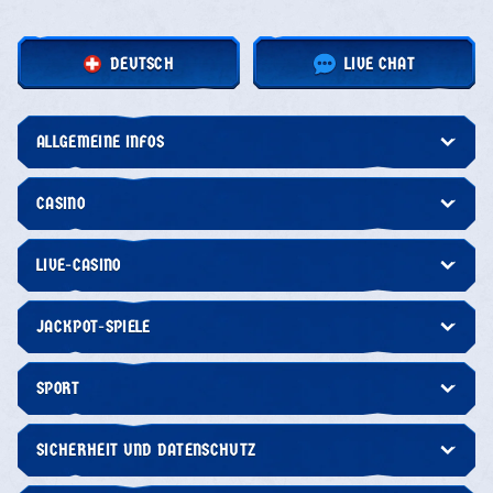
DEUTSCH
LIVE CHAT
ALLGEMEINE INFOS
CASINO
LIVE-CASINO
JACKPOT-SPIELE
SPORT
SICHERHEIT UND DATENSCHUTZ