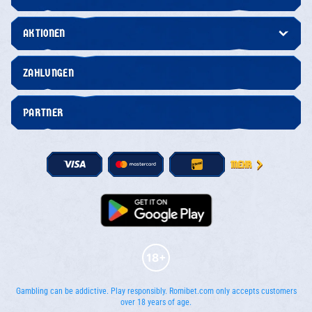
AKTIONEN
ZAHLUNGEN
PARTNER
MEHR
Gambling can be addictive. Play responsibly. Romibet.com only accepts customers
over 18 years of age.