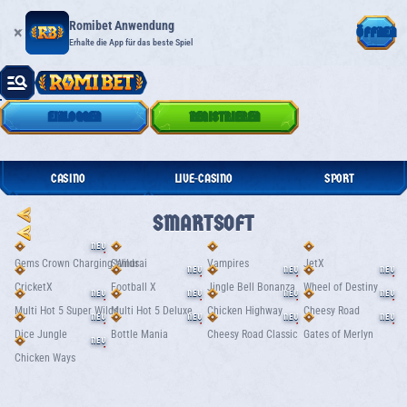
Romibet Anwendung
ÖFFNEN
Erhalte die App für das beste Spiel
EINLOGGEN
REGISTRIEREN
CASINO
LIVE-CASINO
SPORT
SMARTSOFT
NEU
Gems Crown Charging Wilds
Samurai
Vampires
JetX
NEU
NEU
NEU
CricketX
Football X
Jingle Bell Bonanza
Wheel of Destiny
NEU
NEU
NEU
NEU
Multi Hot 5 Super Wilds
Multi Hot 5 Deluxe
Chicken Highway
Cheesy Road
NEU
NEU
NEU
NEU
Dice Jungle
Bottle Mania
Cheesy Road Classic
Gates of Merlyn
NEU
Chicken Ways