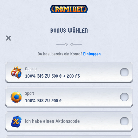
BONUS WÄHLEN
Du hast bereits ein Konto?
Einloggen
Casino
100% BIS ZU 500 € + 200 FS
Sport
100% BIS ZU 200 €
Ich habe einen Aktionscode