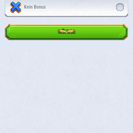
Kein Bonus
WÄHLEN