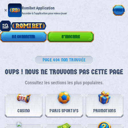
Romibet Application
OUVRIR
Accéder à l'application pour mieux jouer
SE CONNECTER
S'INSCRIRE
PAGE 404 NON TROUVÉE
OUPS ! NOUS NE TROUVONS PAS CETTE PAGE
Consultez les sections les plus populaires.
PARIS SPORTIFS
PROMOTIONS
CASINO