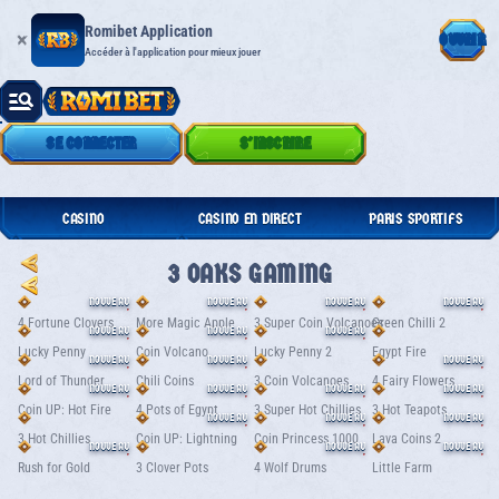
Romibet Application
OUVRIR
Accéder à l'application pour mieux jouer
SE CONNECTER
S'INSCRIRE
CASINO
CASINO EN DIRECT
PARIS SPORTIFS
3 OAKS GAMING
NOUVEAU
NOUVEAU
NOUVEAU
NOUVEAU
4 Fortune Clovers
More Magic Apple
3 Super Coin Volcanoes
Green Chilli 2
NOUVEAU
NOUVEAU
NOUVEAU
Lucky Penny
Coin Volcano
Lucky Penny 2
Egypt Fire
NOUVEAU
NOUVEAU
NOUVEAU
Lord of Thunder
Chili Coins
3 Coin Volcanoes
4 Fairy Flowers
NOUVEAU
NOUVEAU
NOUVEAU
NOUVEAU
Coin UP: Hot Fire
4 Pots of Egypt
3 Super Hot Chillies
3 Hot Teapots
NOUVEAU
NOUVEAU
NOUVEAU
3 Hot Chillies
Coin UP: Lightning
Coin Princess 1000
Lava Coins 2
NOUVEAU
NOUVEAU
NOUVEAU
Rush for Gold
3 Clover Pots
4 Wolf Drums
Little Farm