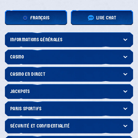
FRANÇAIS
LIVE CHAT
INFORMATIONS GÉNÉRALES
CASINO
CASINO EN DIRECT
JACKPOTS
PARIS SPORTIFS
SÉCURITÉ ET CONFIDENTIALITÉ