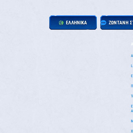
ΕΛΛΗΝΙΚΆ
ΖΩΝΤΑΝΉ Σ
Α
L
Ε
Π
Τ
Ε
Α
Μ
Χ