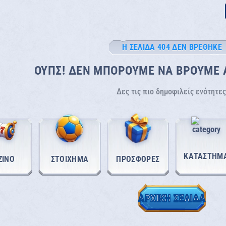
Η ΣΕΛΊΔΑ 404 ΔΕΝ ΒΡΈΘΗΚΕ
ΟΥΠΣ! ΔΕΝ ΜΠΟΡΟΎΜΕ ΝΑ ΒΡΟΎΜΕ 
Δες τις πιο δημοφιλείς ενότητες
ΚΑΤΆΣΤΗΜ
ΣΤΟΊΧΗΜΑ
ΠΡΟΣΦΟΡΈΣ
ΖΊΝΟ
ΑΡΧΙΚΉ ΣΕΛΊΔΑ