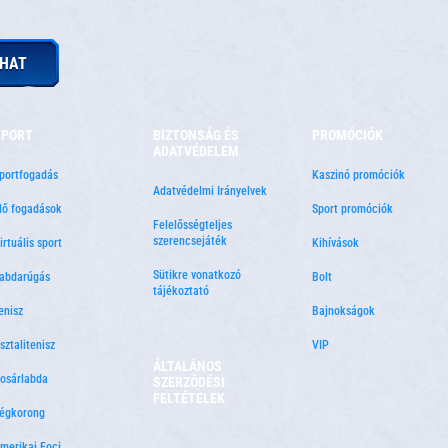
CHAT
SPORT
BIZTONSÁG ÉS
PROMÓCIÓK
ADATVÉDELEM
portfogadás
Kaszinó promóciók
Adatvédelmi Irányelvek
lő fogadások
Sport promóciók
Felelősségteljes
szerencsejáték
irtuális sport
Kihívások
Sütikre vonatkozó
abdarúgás
Bolt
tájékoztató
enisz
Bajnokságok
sztalitenisz
VIP
ÁLTALÁNOS
osárlabda
SZERZŐDÉSI
FELTÉTELEK
égkorong
merikai Foci