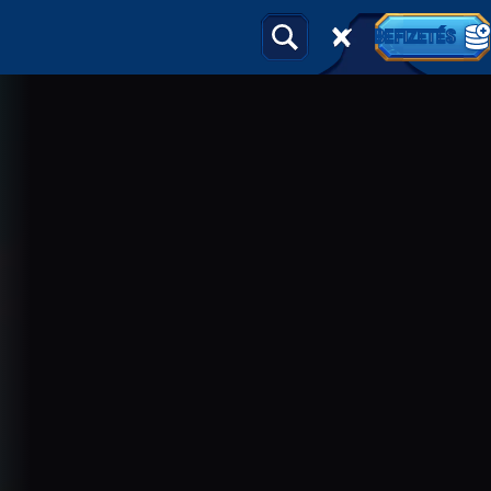
BEFIZETÉS