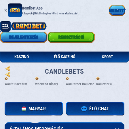
Romibet App
MEGNYIT
A legjobb játékélményhez töltsd le az alkalmazást.
BEJELENTKEZÉS
REGISZTRÁCIÓ
KASZINÓ
ÉLŐ KASZINÓ
SPORT
CANDLEBETS
WallSt Baccarat
Weekend Binary
Wall Street Roulette
RouletteFX
MAGYAR
ÉLŐ CHAT