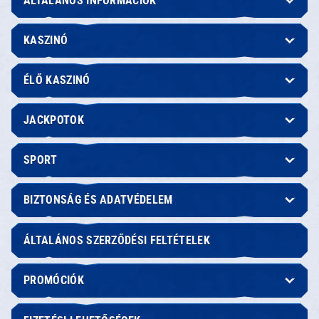
ÁLTALÁNOS INFORMÁCIÓK
KASZINÓ
ÉLŐ KASZINÓ
JACKPOTOK
SPORT
BIZTONSÁG ÉS ADATVÉDELEM
ÁLTALÁNOS SZERZŐDÉSI FELTÉTELEK
PROMÓCIÓK