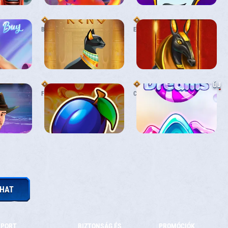
nus Buy
Book Of Keno
Egypt Gods
ÚJ
Fruit Super Nova 80
Candy Dreams
CHAT
SPORT
BIZTONSÁG ÉS
PROMÓCIÓK