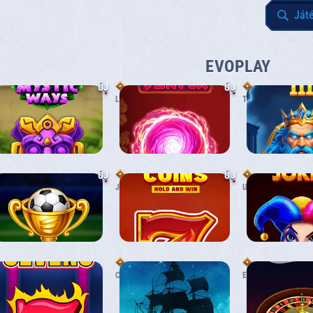
Játé
EVOPLAY
ÚJ
ÚJ
uar’s Mystic Ways
Lu Fu Vortex
Temple of Thunder 
ÚJ
ÚJ
alty Shoot Out: Super Spin
Juicy Fruit Coins Hold and Win
Ultra Hot Joker
 Triple Sevens
Clash of Pirates
European Roulette