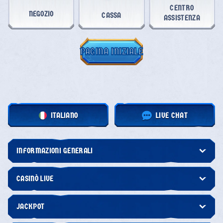
CENTRO
NEGOZIO
CASSA
ASSISTENZA
PAGINA INIZIALE
ITALIANO
LIVE CHAT
INFORMAZIONI GENERALI
CASINÒ LIVE
JACKPOT