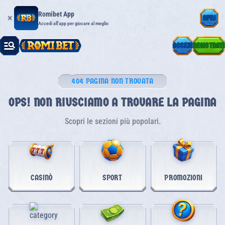
Romibet App
APRI
Accedi all'app per giocare al meglio
ACCEDI
REGISTRATI
404 PAGINA NON TROVATA
OPS! NON RIUSCIAMO A TROVARE LA PAGINA
Scopri le sezioni più popolari.
SPORT
PROMOZIONI
CASINÒ