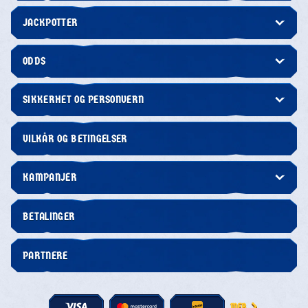
JACKPOTTER
ODDS
SIKKERHET OG PERSONVERN
VILKÅR OG BETINGELSER
KAMPANJER
BETALINGER
PARTNERE
MER