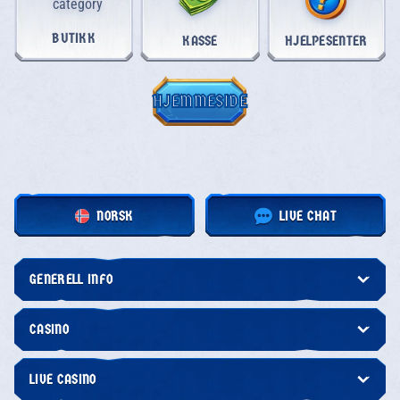
BUTIKK
KASSE
HJELPESENTER
HJEMMESIDE
NORSK
LIVE CHAT
GENERELL INFO
CASINO
LIVE CASINO