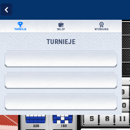
TURNIEJE
SKLEP
WYZWANIA
TURNIEJE