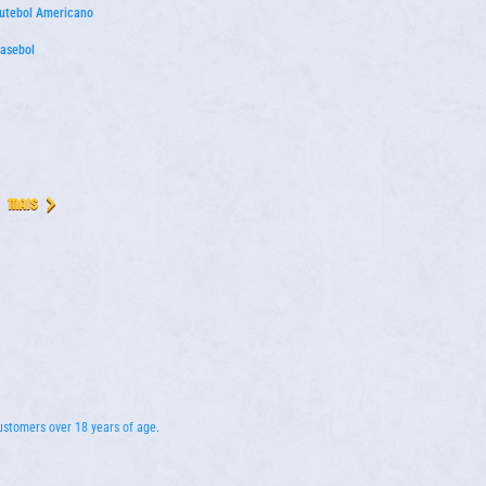
utebol Americano
asebol
MAIS
ustomers over 18 years of age.