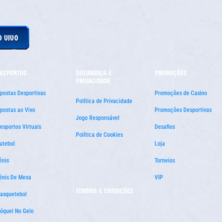
O VIVO
ESPORTOS
SEGURANÇA E
PROMOÇÕES
PRIVACIDADE
postas Desportivas
Promoções de Casino
Política de Privacidade
postas ao Vivo
Promoções Desportivas
Jogo Responsável
esportos Virtuais
Desafios
Política de Cookies
utebol
Loja
énis
Torneios
énis De Mesa
VIP
TERMOS E CONDIÇÕES
asquetebol
óquei No Gelo