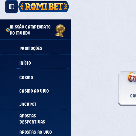
MISSÃO CAMPEONATO
DO MUNDO
PROMOÇÕES
INÍCIO
CASINO
CASINO AO VIVO
CA
JACKPOT
APOSTAS
DESPORTIVAS
APOSTAS AO VIVO