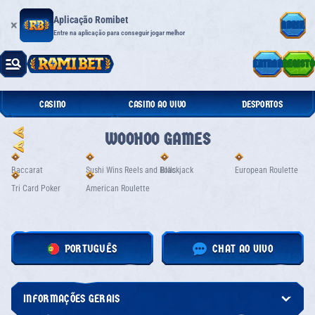
Aplicação Romibet
ABRIR
Entre na aplicação para conseguir jogar melhor
ENTRAR
REGISTO
CASINO
CASINO AO VIVO
DESPORTOS
WOOHOO GAMES
Baccarat
Sushi Wins Reels and Rolls
Blackjack
European Roulette
Tri Card Poker
American Roulette
PORTUGUÊS
CHAT AO VIVO
INFORMAÇÕES GERAIS