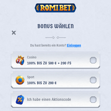
BONUS WÄHLEN
Du hast bereits ein Konto?
Einloggen
Casino
100% BIS ZU 500 € + 200 FS
Sport
100% BIS ZU 200 €
Ich habe einen Aktionscode