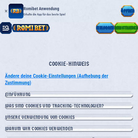
Romibet Anwendung
ÖFFNEN
Erhalte die App für das beste Spiel
EINLOGGEN
REGISTRIEREN
COOKIE-HINWEIS
Ändere deine Cookie-Einstellungen (Aufhebung der
Zustimmung)
EINFÜHRUNG
WAS SIND COOKIES UND TRACKING-TECHNOLOGIEN?
UNSERE VERWENDUNG VON COOKIES
WARUM WIR COOKIES VERWENDEN