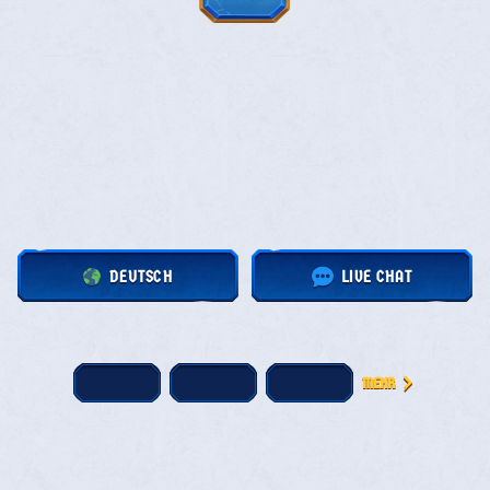
DEUTSCH
LIVE CHAT
MEHR