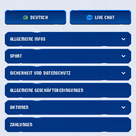
DEUTSCH
LIVE CHAT
ALLGEMEINE INFOS
SPORT
SICHERHEIT UND DATENSCHUTZ
ALLGEMEINE GESCHÄFTSBEDINGUNGEN
AKTIONEN
ZAHLUNGEN